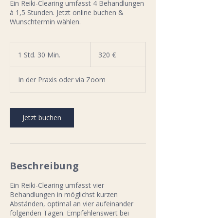
Ein Reiki-Clearing umfasst 4 Behandlungen
à 1,5 Stunden. Jetzt online buchen &
Wunschtermin wählen.
320
Euro
1 Std. 30 Min.
1
320 €
S
t
In der Praxis oder via Zoom
d
3
0
M
Jetzt buchen
i
n
.
Beschreibung
Ein Reiki-Clearing umfasst vier
Behandlungen in möglichst kurzen
Abständen, optimal an vier aufeinander
folgenden Tagen. Empfehlenswert bei