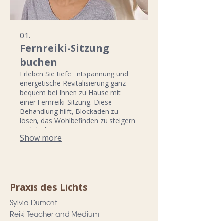
01.
Fernreiki-Sitzung
buchen
Erleben Sie tiefe Entspannung und
energetische Revitalisierung ganz
bequem bei Ihnen zu Hause mit
einer Fernreiki-Sitzung. Diese
Behandlung hilft, Blockaden zu
lösen, das Wohlbefinden zu steigern
und die körpereigenen
Show more
Selbstheilungskräfte zu aktivieren.
Sylvia Dumont begleitet Sie
einfühlsam auf Ihrem Weg zu mehr
innerer Balance und Vitalität.
Praxis des Lichts
Sylvia Dumont -
Reiki Teacher and Medium